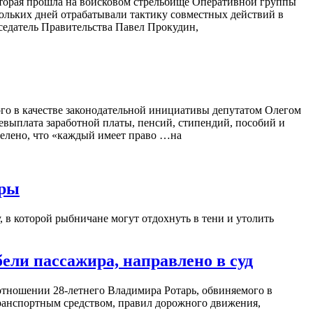
оторая прошла на войсковом стрельбище Оперативной группы
льких дней отрабатывали тактику совместных действий в
седатель Правительства Павел Прокудин,
го в качестве законодательной инициативы депутатом Олегом
выплата заработной платы, пенсий, стипендий, пособий и
делено, что «каждый имеет право …на
ары
 в которой рыбничане могут отдохнуть в тени и утолить
ели пассажира, направлено в суд
 отношении 28-летнего Владимира Ротарь, обвиняемого в
ранспортным средством, правил дорожного движения,