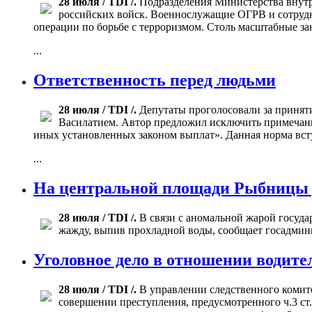
28 июля / TDI /.
Подразделения Министерства внутр
российских войск. Военнослужащие ОГРВ и сотрудн
операции по борьбе с терроризмом. Столь масштабные за
...
Ответственность перед людьми
28 июля / TDI /.
Депутаты проголосовали за принят
Василатием. Автор предложил исключить примечани
иных установленных законом выплат». Данная норма всту
...
На центральной площади Рыбницы у
28 июля / TDI /.
В связи с аномальной жарой госуда
жажду, выпив прохладной воды, сообщает госадмин
Уголовное дело в отношении водител
28 июля / TDI /.
В управлении следственного комите
совершении преступления, предусмотренного ч.3 