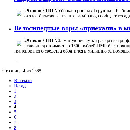
29 июля / TDI /.
Уборка зерновых I группы в Рыбниц
около 18 тысяч га, из них 14 убрано, сообщает госа
Велосипедные воры «приехали» в 
29 июля / TDI /.
За минувшие сутки раскрыто три ф
велосипед стоимостью 1500 рублей ПМР был похищен 
транспортного средства обратился в милицию за помощь
...
Страница 4 из 1368
В начало
Назад
1
2
3
4
5
6
7
8