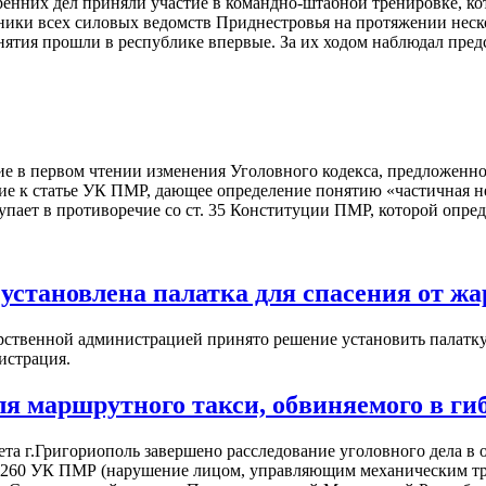
енних дел приняли участие в командно-штабной тренировке, к
ики всех силовых ведомств Приднестровья на протяжении неско
нятия прошли в республике впервые. За их ходом наблюдал пред
ие в первом чтении изменения Уголовного кодекса, предложенно
е к статье УК ПМР, дающее определение понятию «частичная не
пает в противоречие со ст. 35 Конституции ПМР, которой опре
становлена палатка для спасения от ж
рственной администрацией принято решение установить палатку,
истрация.
я маршрутного такси, обвиняемого в гиб
та г.Григориополь завершено расследование уголовного дела в
ст.260 УК ПМР (нарушение лицом, управляющим механическим т