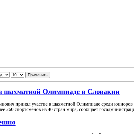
Применить
в шахматной Олимпиаде в Словакии
ович принял участие в шахматной Олимпиаде среди юниоров до
лее 260 спортсменов из 40 стран мира, сообщает госадминистрац
пешно