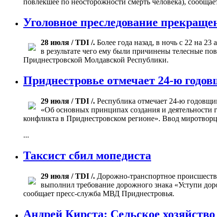
повлекшее по неосторожности смерть человека), сообща
Уголовное преследование прекраще
28 июля / TDI /.
Более года назад, в ночь с 22 на 
в результате чего ему были причинены телесные по
Приднестровской Молдавской Республики.
Приднестровье отмечает 24-ю годо
29 июля / TDI /.
Республика отмечает 24-ю годовщи
«Об основных принципах создания и деятельности 
конфликта в Приднестровском регионе». Ввод миротворц
...
Таксист сбил мопедиста
29 июля / TDI /.
Дорожно-транспортное происшествие
выполнил требование дорожного знака «Уступи дорог
сообщает пресс-служба МВД Приднестровья.
Андрей Кирста: Сельское хозяйств