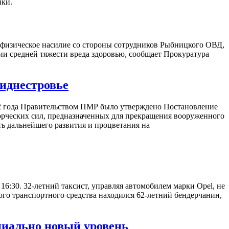
ики.
но физическое насилие со стороны сотрудников Рыбницкого ОВД,
ии средней тяжести вреда здоровью, сообщает Прокуратура
риднестровье
92 года Правительством ПМР было утверждено Постановление
орческих сил, предназначенных для прекращения вооруженного
ь дальнейшего развития и процветания на
6:30. 32-летний таксист, управляя автомобилем марки Opel, не
ого транспортного средства находился 62-летний бендерчанин,
пиально новый уровень