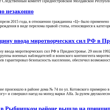
ет Следственный комитет Приднестровской Молдавской Республ
но незаконно
23 апреля 2015 года, в отношении гражданина «Ц» было примене
вреждения в виде перелома правой стопы, относящиеся к категор
вщину ввода миротворческих сил РФ в П
ну ввода миротворческих сил РФ в Приднестровье. 29 июля 19
группы военных наблюдателей и воинского контингента миротв
ев гарантировал безопасность населению, обеспечил возможност
 произошло в районе дома № 74 по ул. Котовского примерно в 1
у» и совершил наезд на мопед марки Alfa. За рулем двухколесн
о в Рыбницком районе вышло на принци