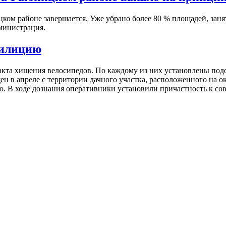
ком районе завершается. Уже убрано более 80 % площадей, заня
дминистрация.
милицию
акта хищения велосипедов. По каждому из них установлены под
в апреле с территории дачного участка, расположенного на окр
ю. В ходе дознания оперативники установили причастность к с