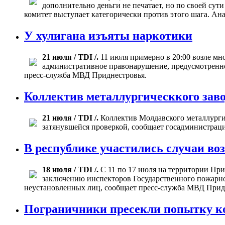
дополнительно деньги не печатает, но по своей су
комитет выступает категорически против этого шага. А
У хулигана изъяты наркотики
21 июля / TDI /.
11 июля примерно в 20:00 возле м
административное правонарушение, предусмотренно
пресс-служба МВД Приднестровья.
Коллектив металлургическкого заво
21 июля / TDI /.
Коллектив Молдавского металлургич
затянувшейся проверкой, сообщает госадминистраци
В республике участились случаи во
18 июля / TDI /.
С 11 по 17 июля на территории При
заключению инспекторов Государственного пожарно
неустановленных лиц, сообщает пресс-служба МВД Прид
Пограничники пресекли попытку ко