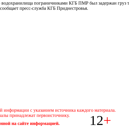
о водохранилища пограничниками КГБ ПМР был задержан груз т
 сообщает пресс-служба КГБ Приднестровья.
ой информации с указанием источника каждого материала.
12
+
иалы принадлежат первоисточнику.
нной на сайте информацией.