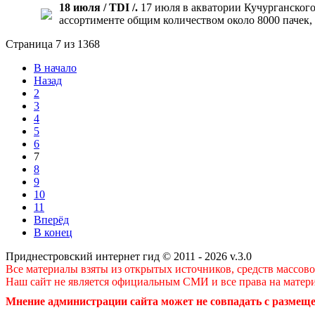
18 июля / TDI /.
17 июля в акватории Кучурганског
ассортименте общим количеством около 8000 пачек,
Страница 7 из 1368
В начало
Назад
2
3
4
5
6
7
8
9
10
11
Вперёд
В конец
Приднестровский интернет гид © 2011 - 2026 v.3.0
Все материалы взяты из открытых источников, средств массов
Наш сайт не является официальным СМИ и все права на матер
Мнение администрации сайта может не совпадать с размеще