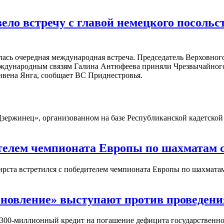
вело встречу с главой немецкого посоль
ась очередная международная встреча. Председатель Верховного
еждународным связям Галина Антюфеева приняли Чрезвычайног
вена Янга, сообщает ВС Приднестровья.
Дзержинец», организованном на базе Республиканской кадетско
ителем чемпионата Европы по шахматам
рста встретился с победителем чемпионата Европы по шахмата
новление» выступают против проведени
300-миллионный кредит на погашение дефицита государственного