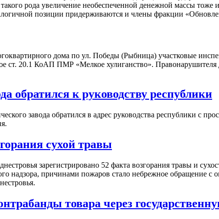
ти такого рода увеличение необеспеченной денежной массы тож
налогичной позиции придерживаются и члены фракции «Обновле
ногоквартирного дома по ул. Победы (Рыбница) участковые инсп
е ст. 20.1 КоАП ПМР «Мелкое хулиганство». Правонарушителя д
да обратился к руководству республики
еского завода обратился в адрес руководства республики с прос
я.
згорания сухой травы
днестровья зарегистрировано 52 факта возгорания травы и сухо
го надзора, причинами пожаров стало небрежное обращение с о
нестровья.
нтрабанды товара через государственну