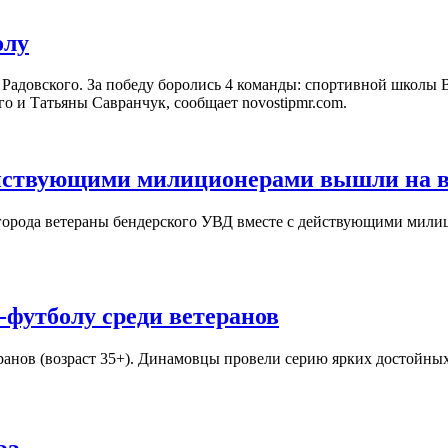
олу
я Радовского. За победу боролись 4 команды: спортивной шко
о и Татьяны Савранчук, сообщает novostipmr.com.
ействующими милиционерами вышли на 
 города ветераны бендерского УВД вместе с действующими мили
футболу среди ветеранов
нов (возраст 35+). Динамовцы провели серию ярких достойных