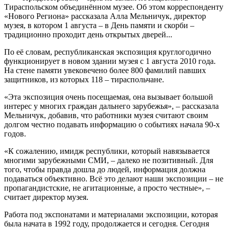
Тираспольском объединённом музее. Об этом корреспонденту
«Нового Региона» рассказала Алла Мельничук, директор
музея, в котором 1 августа – в День памяти и скорби –
традиционно проходит день открытых дверей...
По её словам, республиканская экспозиция круглогодично
функционирует в новом здании музея с 1 августа 2010 года.
На стене памяти увековечено более 800 фамилий павших
защитников, из которых 118 – тираспольчане.
«Эта экспозиция очень посещаемая, она вызывает большой
интерес у многих граждан дальнего зарубежья», – рассказала
Мельничук, добавив, что работники музея считают своим
долгом честно подавать информацию о событиях начала 90-х
годов.
«К сожалению, имидж республики, который навязывается
многими зарубежными СМИ, – далеко не позитивный. Для
того, чтобы правда дошла до людей, информация должна
подаваться объективно. Всё это делают наши экспозиции – не
пропагандистские, не агитационные, а просто честные», –
считает директор музея.
Работа под экспонатами и материалами экспозиции, которая
была начата в 1992 году, продолжается и сегодня. Сегодня