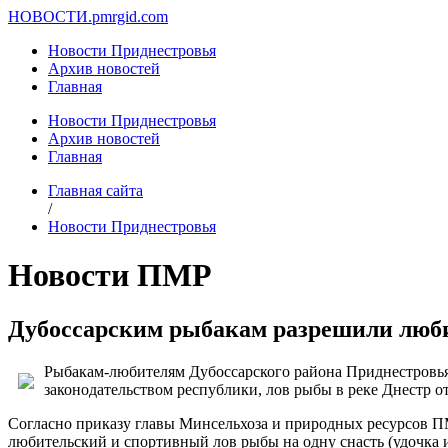
НОВОСТИ.
pmrgid.com
Новости Приднестровья
Архив новостей
Главная
Новости Приднестровья
Архив новостей
Главная
Главная сайта
/
Новости Приднестровья
Новости ПМР
Дубоссарским рыбакам разрешили люби
Рыбакам-любителям Дубоссарского района Приднестровья р
законодательством республики, лов рыбы в реке Днестр о
Согласно приказу главы Минсельхоза и природных ресурсов ПМР
любительский и спортивный лов рыбы на одну снасть (удочка или