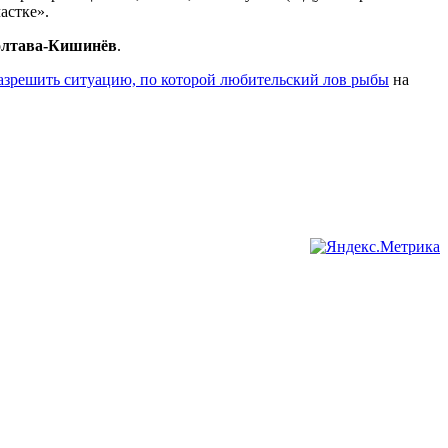
астке».
олтава-Кишинёв
.
азрешить ситуацию, по которой
любительский лов рыбы
на