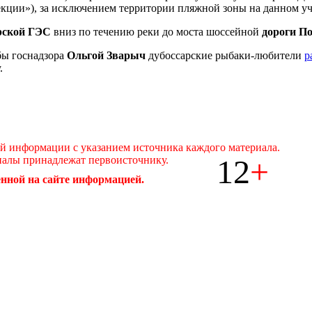
екции»), за исключением территории пляжной зоны на данном уч
рской ГЭС
вниз по течению реки до моста шоссейной
дороги П
бы госнадзора
Ольгой Зварыч
дубоссарские рыбаки-любители
р
.
ой информации с указанием источника каждого материала.
12
+
иалы принадлежат первоисточнику.
нной на сайте информацией.