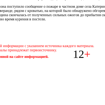
йона поступило сообщение о пожаре в частном доме села Катер
веранде, рядом с кроватью, на которой было обнаружено обгорев
щина скончалась от полученных сильных ожогов до прибытия с
во время курения в постели.
ой информации с указанием источника каждого материала.
12
+
иалы принадлежат первоисточнику.
нной на сайте информацией.