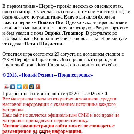
В первом тайме «Шериф» провёл несколько опасных атак,
одна из которых увенчалась голом – на 36-ой минуте с подачи
бразильского полузащитника
Каду
отличился форвард
«жёлто-чёрных»
Исмаил Иса
. Однако вскоре тираспольчане
остались в меньшинстве – получил вторую жёлтую карточку
и был удалён с поля
Энрике Луваннор
. В результате во
втором тайме «Войводина» счёт сравняла – на 54-ой минуте
это сделал
Петар Шкулетич
.
Ответная игра состоится 29 августа на домашнем стадионе
ФК «Шериф» в Тирасполе. Она и решит, кто пройдёт в
групповой этап Лиги Европы, а кто покинет еврокубки.
© 2013, «Новый Регион – Приднестровье»
Приднестровский интернет гид © 2011 - 2026 v.3.0
Все материалы взяты из открытых источников, средств
массовой информации с указанием источника каждого
материала.
Наш сайт не является официальным СМИ и все права на
материалы принадлежат первоисточнику.
Мнение администрации сайта может не совпадать с
размещенной на сайте информацией.