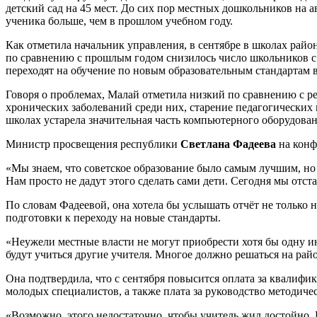
детский сад на 45 мест. До сих пор местных дошкольников на а
ученика больше, чем в прошлом учебном году.
Как отметила начальник управления, в сентябре в школах район
по сравнению с прошлым годом снизилось число школьников с
переходят на обучение по новым образовательным стандартам 
Говоря о проблемах, Малай отметила низкий по сравнению с р
хронических заболеваний среди них, старение педагогических 
школах устарела значительная часть компьютерного оборудов
Министр просвещения республики
Светлана Фадеева
на конф
«Мы знаем, что советское образование было самым лучшим, но 
Нам просто не дадут этого сделать сами дети. Сегодня мы отстае
По словам Фадеевой, она хотела бы услышать отчёт не только 
подготовки к переходу на новые стандарты.
«Неужели местные власти не могут приобрести хотя бы одну и
будут учиться другие учителя. Многое должно решаться на райо
Она подтвердила, что с сентября повысится оплата за квалифи
молодых специалистов, а также плата за руководство методич
«Возможно, этого недостаточно, чтобы учитель жил достойно. 