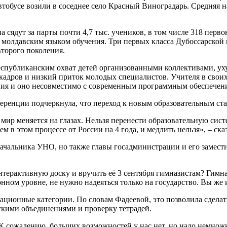
втобусе возили в соседнее село Красный Виноградарь. Средняя н
а сядут за парты почти 4,7 тыс. учеников, в том числе 318 перв
 молдавским языком обучения. Три первых класса Дубоссарской
второго поколения.
еспубликанским охват детей организованными коллективами, ух
кадров и низкий приток молодых специалистов. Учителя в своих
ания и оно несовместимо с современным программным обеспечен
еренции подчеркнула, что переход к новым образовательным ста
мир меняется на глазах. Нельзя перенести образовательную сист
м в этом процессе от России на 4 года, и медлить нельзя», – сказ
начальника УНО, но также главы госадминистрации и его замести
нтерактивную доску и вручить её 3 сентября гимназистам? Гимн
нном уровне, не нужно надеяться только на государство. Вы же и
кационные категории. По словам Фадеевой, это позволила сдела
ескими объединениями и проверку тетрадей.
К сожалению, больших возможностей у нас нет, но надо немножк