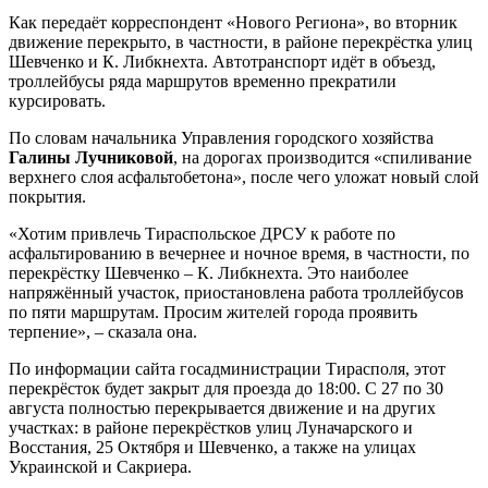
Как передаёт корреспондент «Нового Региона», во вторник
движение перекрыто, в частности, в районе перекрёстка улиц
Шевченко и К. Либкнехта. Автотранспорт идёт в объезд,
троллейбусы ряда маршрутов временно прекратили
курсировать.
По словам начальника Управления городского хозяйства
Галины Лучниковой
, на дорогах производится «спиливание
верхнего слоя асфальтобетона», после чего уложат новый слой
покрытия.
«Хотим привлечь Тираспольское ДРСУ к работе по
асфальтированию в вечернее и ночное время, в частности, по
перекрёстку Шевченко – К. Либкнехта. Это наиболее
напряжённый участок, приостановлена работа троллейбусов
по пяти маршрутам. Просим жителей города проявить
терпение», – сказала она.
По информации сайта госадминистрации Тирасполя, этот
перекрёсток будет закрыт для проезда до 18:00. С 27 по 30
августа полностью перекрывается движение и на других
участках: в районе перекрёстков улиц Луначарского и
Восстания, 25 Октября и Шевченко, а также на улицах
Украинской и Сакриера.