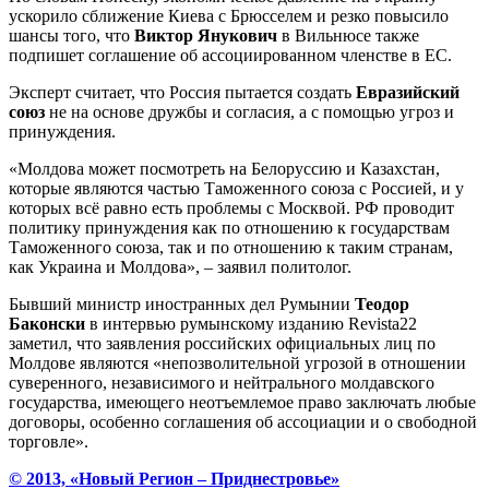
ускорило сближение Киева с Брюсселем и резко повысило
шансы того, что
Виктор Янукович
в Вильнюсе также
подпишет соглашение об ассоциированном членстве в ЕС.
Эксперт считает, что Россия пытается создать
Евразийский
союз
не на основе дружбы и согласия, а с помощью угроз и
принуждения.
«Молдова может посмотреть на Белоруссию и Казахстан,
которые являются частью Таможенного союза с Россией, и у
которых всё равно есть проблемы с Москвой. РФ проводит
политику принуждения как по отношению к государствам
Таможенного союза, так и по отношению к таким странам,
как Украина и Молдова», – заявил политолог.
Бывший министр иностранных дел Румынии
Теодор
Баконски
в интервью румынскому изданию Revista22
заметил, что заявления российских официальных лиц по
Молдове являются «непозволительной угрозой в отношении
суверенного, независимого и нейтрального молдавского
государства, имеющего неотъемлемое право заключать любые
договоры, особенно соглашения об ассоциации и о свободной
торговле».
© 2013, «Новый Регион – Приднестровье»