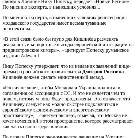
связям в Лондоне Нику Попеску, передаёт «Новый Регион».
По мнению эксперта, в нынешних условиях...
По мнению эксперта, в нынешних условиях реинтеграция
молдавского государства имеет весьма туманные
перспективы.
«В этой связи было бы глупо для Кишинёва разменять
реальность и конкретные выгоды европейской интеграции на
приднестровские химеры», – цитирует Попеску румынское
издание Adevarul.
Нику Попеску утверждает, что из недавних заявлений вице-
премьера российского правительства
Дмитрия Рогозина
Кишинёв должен сделать единственный вывод.
«Россия не хочет, чтобы Молдова и Украина подписали
соглашения об ассоциации с ЕС. И это не является чем-то
новым, потому угрозы будут продолжены. Это означает, что
Кишинёву следует как можно быстрее подключиться к
европейскому экономическому и энергетическому
пространству», – советует эксперт, отмечая, что Москва не
хочет изменений в этом пространстве, которое рассматривает
как часть своей сферы влияния.
По словам Попеску, экономическое давление на Украину