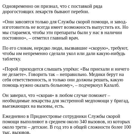
Одновременно он признал, что с поставкой ряда
дорогостоящих лекарств бывают перебои.
«Они завозятся только для Cлужбы скорой помощи, и завод-
изготовитель не всегда имеет возможность выпустить их. Но
мы стараемся, чтобы эти препараты были у нас в наличии
постоянно», – отметил главный врач.
По его словам, нередко люди, вызвавшие «скорую», требуют,
чтобы им непременно сделали укол или дали какую-нибудь
таблетку.
«Порой приходится слышать упрёки: «Вы приехали и ничего
не делаете». Говорить так – неправильно. Медики берут на
себя ответственность, и только они должны решать, какую
помощь нужно оказать больному», – подчеркнул Калалб.
Он заверил, что «скорая» в любом случае поможет –
необходимые лекарства для экстренной медпомощи у бригад,
выезжающих на вызовы, есть.
Ежедневно в Приднестровье сотрудники Службы скорой
помощи выполняют в среднем около 340 вызовов, из которых
около трети – детские. В год это в общей сложности более 100
тыс. вызовов.