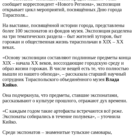
сообщает корреспондент «Нового Региона», экспозиция
открывает цикл мероприятий, посвящённых Дню города
Тирасполя...
На выставке, посвящённой истории города, представлены
более 100 экспонатов из фондов музея. Экспозиция разделена
на три тематических раздела – быт жителей хуторов, быт
горожан и общественная жизнь тираспольчан в XIX – ХХ
веках.
«Основу экспозиции составляют подлинные предметы конца
XIX – начала ХХ веков, воссоздающие городскую среду и
образ жизни горожан. В числе вещей есть те, что полностью
вышли из нашего обихода», – рассказала старший научный
сотрудник Тираспольского объединённого музея
Влада
Кийко
.
Она подчеркнула, что предметы, ставшие экспонатами,
рассказывают о культуре прошлого, отражают дух времени.
«С каждым годом такие артефакты встречаются всё реже.
Экспонаты собирались в течение полувека», – уточнила
Кийко.
Среди экспонатов – знаменитые тульские самовары,