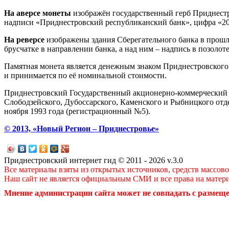
На аверсе монеты
изображён государственный герб Приднестро
надписи «Приднестровский республиканский банк», цифра «20
На реверсе
изображены здания Сберегательного банка в прошл
брусчатке в направлении банка, а над ним – надпись в позолот
Памятная монета является денежным знаком Приднестровского
и принимается по её номинальной стоимости.
Приднестровский Государственный акционерно-коммерческий Сб
Слободзейского, Дубоссарского, Каменского и Рыбницкого от
ноября 1993 года (регистрационный №5).
© 2013, «Новый Регион – Приднестровье»
Приднестровский интернет гид © 2011 - 2026 v.3.0
Все материалы взяты из открытых источников, средств массов
Наш сайт не является официальным СМИ и все права на матер
Мнение администрации сайта может не совпадать с размеще