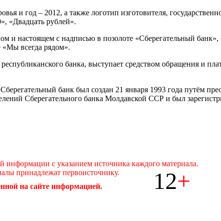
вья и год – 2012, а также логотип изготовителя, государственн
», «Двадцать рублей».
ом и настоящем с надписью в позолоте «Сберегательный банк», 
е «Мы всегда рядом».
 республиканского банка, выступает средством обращения и пл
ерегательный банк был создан 21 января 1993 года путём прео
делений Сберегательного банка Молдавской ССР и был зарегис
ой информации с указанием источника каждого материала.
12
+
иалы принадлежат первоисточнику.
нной на сайте информацией.