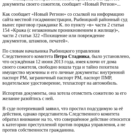
документы своего сожителя, сообщает «Новый Регион»...
Как сообщает «Новый Регион» со ссылкой на информацию
сайта местной госадминистрации, Рыбницкий районный суд
вынес приговор гражданке К. по пункту «в» части 2 статьи
154 «Кража (с незаконным проникновением в жилище)»,
части 2 статьи 322 «Похищение или повреждение
документов, штампов, печатей».
По словам начальника Рыбницкого управления
Следственного комитета
Петра Стадника
, было установлено,
что осуждённая 12 июня 2013 года, имея ключи от дома
своего сожителя, свободно вошла туда и тайно похитила
имущество мужчины и его личные документы: внутренний
паспорт РМ, заграничный паспорт РМ, паспорт ПМР,
водительское удостоверение, техпаспорт на автомобиль.
Испортив документы, она хотела отомстить сожителю за его
желание разойтись с ней.
В суде потерпевший заявил, что простил подсудимую за её
действия, однако представитель Следственного комитета
обратил внимание на то, что совершённое действие относится
к категории преступлений против порядка управления, а не
против собственности гражданина.