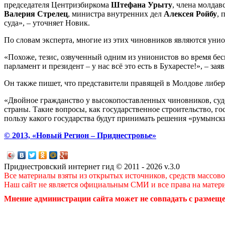
председателя Центризбиркома
Штефана Урыту
, члена молда
Валерия Стрелец
, министра внутренних дел
Алексея Ройбу
, 
суда», – уточняет Новик.
По словам эксперта, многие из этих чиновников являются ун
«Похоже, тезис, озвученный одним из унионистов во время бес
парламент и президент – у нас всё это есть в Бухаресте!», – з
Он также пишет, что представители правящей в Молдове либе
«Двойное гражданство у высокопоставленных чиновников, судей
страны. Такие вопросы, как государственное строительство, го
пользу какого государства будут принимать решения «румынски
© 2013, «Новый Регион – Приднестровье»
Приднестровский интернет гид © 2011 - 2026 v.3.0
Все материалы взяты из открытых источников, средств массов
Наш сайт не является официальным СМИ и все права на матер
Мнение администрации сайта может не совпадать с размеще