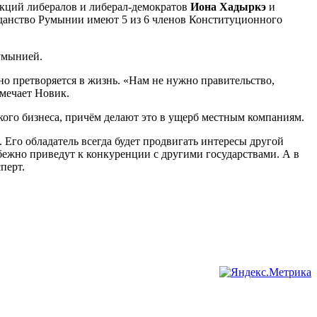
акций либералов и либерал-демократов
Иона Хадыркэ
и
данство Румынии имеют 5 из 6 членов Конституционного
умынией.
но претворяется в жизнь. «Нам не нужно правительство,
амечает Новик.
ого бизнеса, причём делают это в ущерб местным компаниям.
Его обладатель всегда будет продвигать интересы другой
збежно приведут к конкуренции с другими государствами. А в
перт.