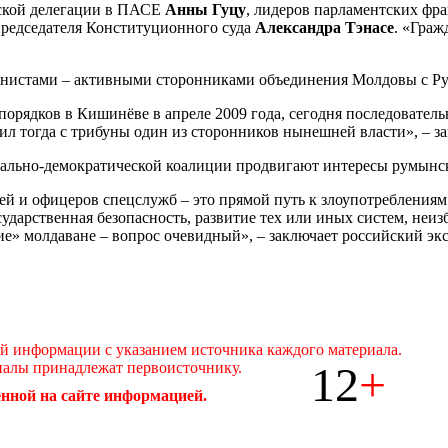
вской делегации в ПАСЕ
Анны Гуцу
, лидеров парламентских фр
председателя Конституционного суда
Александра Тэнасе
. «Граж
ионистами – активными сторонниками объединения Молдовы с Р
порядков в Кишинёве в апреле 2009 года, сегодня последователь
аявил тогда с трибуны один из сторонников нынешней власти», – з
рально-демократической коалиции продвигают интересы румынск
 и офицеров спецслужб – это прямой путь к злоупотреблениям. 
сударственная безопасность, развитие тех или иных систем, неи
е» молдаване – вопрос очевидный», – заключает российский экс
ой информации с указанием источника каждого материала.
12
+
иалы принадлежат первоисточнику.
нной на сайте информацией.