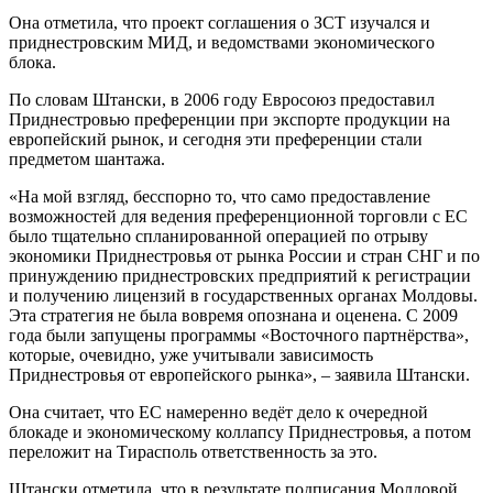
Она отметила, что проект соглашения о ЗСТ изучался и
приднестровским МИД, и ведомствами экономического
блока.
По словам Штански, в 2006 году Евросоюз предоставил
Приднестровью преференции при экспорте продукции на
европейский рынок, и сегодня эти преференции стали
предметом шантажа.
«На мой взгляд, бесспорно то, что само предоставление
возможностей для ведения преференционной торговли с ЕС
было тщательно спланированной операцией по отрыву
экономики Приднестровья от рынка России и стран СНГ и по
принуждению приднестровских предприятий к регистрации
и получению лицензий в государственных органах Молдовы.
Эта стратегия не была вовремя опознана и оценена. С 2009
года были запущены программы «Восточного партнёрства»,
которые, очевидно, уже учитывали зависимость
Приднестровья от европейского рынка», – заявила Штански.
Она считает, что ЕС намеренно ведёт дело к очередной
блокаде и экономическому коллапсу Приднестровья, а потом
переложит на Тирасполь ответственность за это.
Штански отметила, что в результате подписания Молдовой