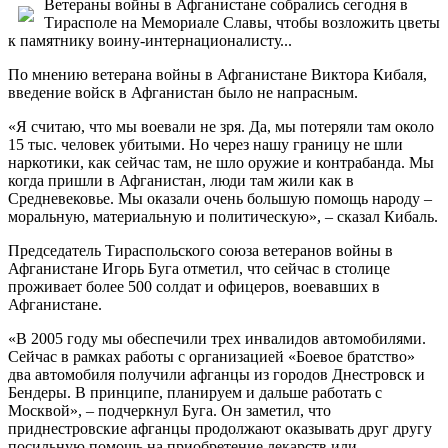
Ветераны войны в Афганистане собрались сегодня в
Тирасполе на Мемориале Славы, чтобы возложить цветы
к памятнику воину-интернационалисту...
По мнению ветерана войны в Афганистане Виктора Кибаля,
введение войск в Афганистан было не напрасным.
«Я считаю, что мы воевали не зря. Да, мы потеряли там около
15 тыс. человек убитыми. Но через нашу границу не шли
наркотики, как сейчас там, не шло оружие и контрабанда. Мы
когда пришли в Афганистан, люди там жили как в
Средневековье. Мы оказали очень большую помощь народу –
моральную, материальную и политическую», – сказал Кибаль.
Председатель Тираспольского союза ветеранов войны в
Афганистане Игорь Буга отметил, что сейчас в столице
проживает более 500 солдат и офицеров, воевавших в
Афганистане.
«В 2005 году мы обеспечили трех инвалидов автомобилями.
Сейчас в рамках работы с организацией «Боевое братство»
два автомобиля получили афганцы из городов Днестровск и
Бендеры. В принципе, планируем и дальше работать с
Москвой», – подчеркнул Буга. Он заметил, что
приднестровские афганцы продолжают оказывать друг другу
посильную помощь на приобретение лекарств или