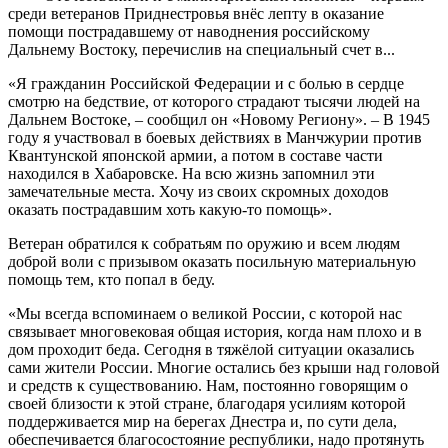
среди ветеранов Приднестровья внёс лепту в оказание
помощи пострадавшему от наводнения российскому
Дальнему Востоку, перечислив на специальный счет в...
«Я гражданин Российской Федерации и с болью в сердце
смотрю на бедствие, от которого страдают тысячи людей на
Дальнем Востоке, – сообщил он «Новому Региону». – В 1945
году я участвовал в боевых действиях в Манчжурии против
Квантунской японской армии, а потом в составе части
находился в Хабаровске. На всю жизнь запомнил эти
замечательные места. Хочу из своих скромных доходов
оказать пострадавшим хоть какую-то помощь».
Ветеран обратился к собратьям по оружию и всем людям
доброй воли с призывом оказать посильную материальную
помощь тем, кто попал в беду.
«Мы всегда вспоминаем о великой России, с которой нас
связывает многовековая общая история, когда нам плохо и в
дом проходит беда. Сегодня в тяжёлой ситуации оказались
сами жители России. Многие остались без крыши над головой
и средств к существованию. Нам, постоянно говорящим о
своей близости к этой стране, благодаря усилиям которой
поддерживается мир на берегах Днестра и, по сути дела,
обеспечивается благосостояние республики, надо протянуть