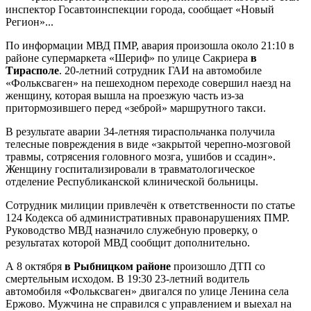
инспектор Госавтоинспекции города, сообщает «Новый
Регион»...
По информации МВД ПМР, авария произошла около 21:10 в
районе супермаркета «Шериф» по улице Сакриера
в
Тирасполе
. 20-летний сотрудник ГАИ на автомобиле
«Фольксваген» на пешеходном переходе совершил наезд на
женщину, которая вышла на проезжую часть из-за
притормозившего перед «зеброй» маршрутного такси.
В результате аварии 34-летняя тираспольчанка получила
телесные повреждения в виде «закрытой черепно-мозговой
травмы, сотрясения головного мозга, ушибов и ссадин».
Женщину госпитализировали в травматологическое
отделение Республиканской клинической больницы.
Сотрудник милиции привлечён к ответственности по статье
124 Кодекса об административных правонарушениях ПМР.
Руководство МВД назначило служебную проверку, о
результатах которой МВД сообщит дополнительно.
А 8 октября
в Рыбницком районе
произошло ДТП со
смертельным исходом. В 19:30 23-летний водитель
автомобиля «Фольксваген» двигался по улице Ленина села
Ержово. Мужчина не справился с управлением и выехал на