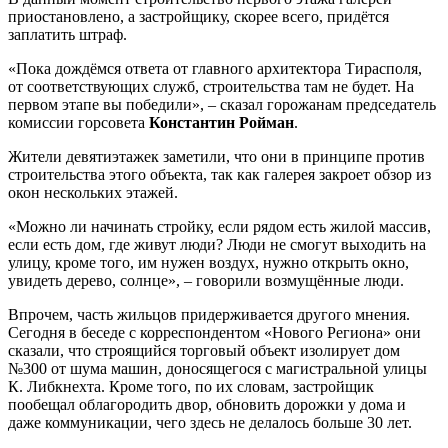
приостановлено, а застройщику, скорее всего, придётся
заплатить штраф.
«Пока дождёмся ответа от главного архитектора Тирасполя,
от соответствующих служб, строительства там не будет. На
первом этапе вы победили», – сказал горожанам председатель
комиссии горсовета
Константин Ройман
.
Жители девятиэтажек заметили, что они в принципе против
строительства этого объекта, так как галерея закроет обзор из
окон нескольких этажей.
«Можно ли начинать стройку, если рядом есть жилой массив,
если есть дом, где живут люди? Люди не смогут выходить на
улицу, кроме того, им нужен воздух, нужно открыть окно,
увидеть дерево, солнце», – говорили возмущённые люди.
Впрочем, часть жильцов придерживается другого мнения.
Сегодня в беседе с корреспондентом «Нового Региона» они
сказали, что строящийся торговый объект изолирует дом
№300 от шума машин, доносящегося с магистральной улицы
К. Либкнехта. Кроме того, по их словам, застройщик
пообещал облагородить двор, обновить дорожки у дома и
даже коммуникации, чего здесь не делалось больше 30 лет.