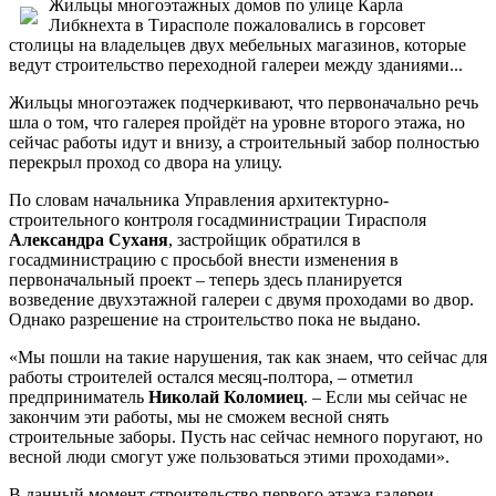
Жильцы многоэтажных домов по улице Карла
Либкнехта в Тирасполе пожаловались в горсовет
столицы на владельцев двух мебельных магазинов, которые
ведут строительство переходной галереи между зданиями...
Жильцы многоэтажек подчеркивают, что первоначально речь
шла о том, что галерея пройдёт на уровне второго этажа, но
сейчас работы идут и внизу, а строительный забор полностью
перекрыл проход со двора на улицу.
По словам начальника Управления архитектурно-
строительного контроля госадминистрации Тирасполя
Александра Суханя
, застройщик обратился в
госадминистрацию с просьбой внести изменения в
первоначальный проект – теперь здесь планируется
возведение двухэтажной галереи с двумя проходами во двор.
Однако разрешение на строительство пока не выдано.
«Мы пошли на такие нарушения, так как знаем, что сейчас для
работы строителей остался месяц-полтора, – отметил
предприниматель
Николай Коломиец
. – Если мы сейчас не
закончим эти работы, мы не сможем весной снять
строительные заборы. Пусть нас сейчас немного поругают, но
весной люди смогут уже пользоваться этими проходами».
В данный момент строительство первого этажа галереи