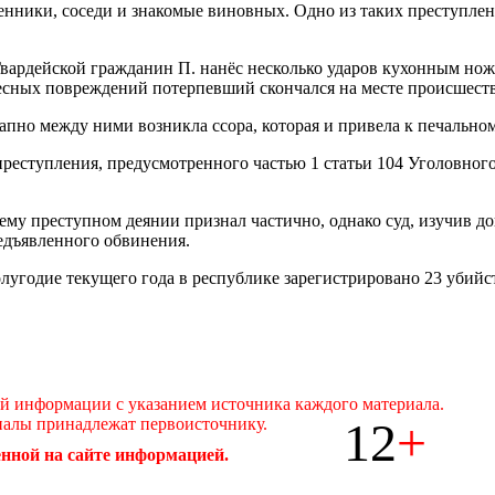
енники, соседи и знакомые виновных. Одно из таких преступле
 Гвардейской гражданин П. нанёс несколько ударов кухонным нож
елесных повреждений потерпевший скончался на месте происшест
пно между ними возникла ссора, которая и привела к печально
реступления, предусмотренного частью 1 статьи 104 Уголовного
у преступном деянии признал частично, однако суд, изучив до
едъявленного обвинения.
угодие текущего года в республике зарегистрировано 23 убийст
ой информации с указанием источника каждого материала.
12
+
иалы принадлежат первоисточнику.
нной на сайте информацией.