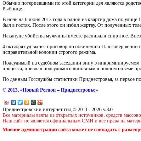
Обычно потерпевшими по этой категории дел являются родств
Рыбнице.
В ночь на 6 июня 2013 года в одной из квартир дома по улице
был в гостях. После этого он избил жертву. От полученных т
Накануне убийства мужчины вместе распивали спиртное. Внеза
4 октября суд вынес приговор по обвинению П. в совершении п
исправительной колонии строгого режима.
Подсудимый на судебном заседании вину в инкриминируемом ем
процесса, признал подсудимого виновным в полном объёме пр
По данным Госслужбы статистики Приднестровья, за первое пол
© 2013, «Новый Регион – Приднестровье»
Приднестровский интернет гид © 2011 - 2026 v.3.0
Все материалы взяты из открытых источников, средств массов
Наш сайт не является официальным СМИ и все права на матер
Мнение администрации сайта может не совпадать с размеще