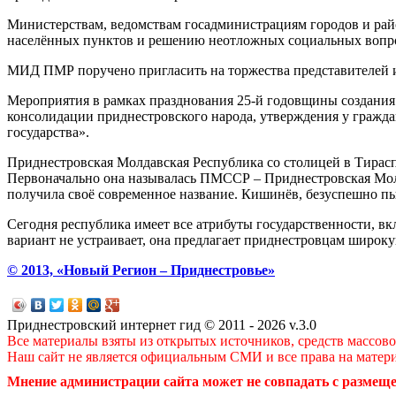
Министерствам, ведомствам госадминистрациям городов и рай
населённых пунктов и решению неотложных социальных вопр
МИД ПМР поручено пригласить на торжества представителей и
Мероприятия в рамках празднования 25-й годовщины создания 
консолидации приднестровского народа, утверждения у гражд
государства».
Приднестровская Молдавская Республика со столицей в Тираспо
Первоначально она называлась ПМССР – Приднестровская Молда
получила своё современное название. Кишинёв, безуспешно пы
Сегодня республика имеет все атрибуты государственности, в
вариант не устраивает, она предлагает приднестровцам широку
© 2013, «Новый Регион – Приднестровье»
Приднестровский интернет гид © 2011 - 2026 v.3.0
Все материалы взяты из открытых источников, средств массов
Наш сайт не является официальным СМИ и все права на матер
Мнение администрации сайта может не совпадать с размеще