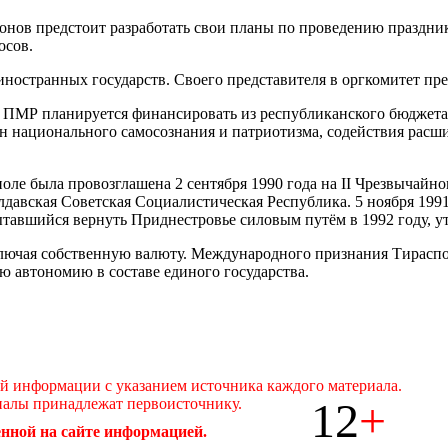
онов предстоит разработать свои планы по проведению праздни
осов.
ностранных государств. Своего представителя в оргкомитет пр
ПМР планируется финансировать из республиканского бюджета. 
ан национального самосознания и патриотизма, содействия рас
ле была провозглашена 2 сентября 1990 года на II Чрезвычайно
вская Советская Социалистическая Республика. 5 ноября 1991 
тавшийся вернуть Приднестровье силовым путём в 1992 году, ут
ключая собственную валюту. Международного признания Тираспол
ю автономию в составе единого государства.
ой информации с указанием источника каждого материала.
12
+
иалы принадлежат первоисточнику.
нной на сайте информацией.