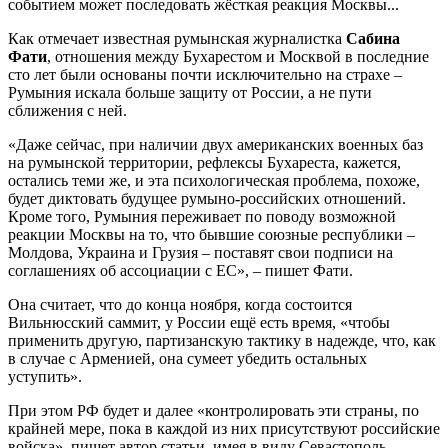
событием может последовать жёсткая реакция Москвы...
Как отмечает известная румынская журналистка
Сабина
Фати
, отношения между Бухарестом и Москвой в последние
сто лет были основаны почти исключительно на страхе –
Румыния искала больше защиту от России, а не пути
сближения с ней.
«Даже сейчас, при наличии двух американских военных баз
на румынской территории, рефлексы Бухареста, кажется,
остались теми же, и эта психологическая проблема, похоже,
будет диктовать будущее румыно-российских отношений.
Кроме того, Румыния переживает по поводу возможной
реакции Москвы на то, что бывшие союзные республики –
Молдова, Украина и Грузия – поставят свои подписи на
соглашениях об ассоциации с ЕС», – пишет Фати.
Она считает, что до конца ноября, когда состоится
Вильнюсский саммит, у России ещё есть время, «чтобы
применить другую, партизанскую тактику в надежде, что, как
в случае с Арменией, она сумеет убедить остальных
уступить».
При этом РФ будет и далее «контролировать эти страны, по
крайней мере, пока в каждой из них присутствуют российские
войска», пишет автор статьи, имея в виду Севастополь,