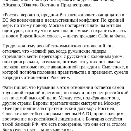
Абхазию, Южную Осетию и Приднестровье.
«Россия, вероятно, предпочтёт шантажировать кандидатов в
ЕС без вовлечения в насильственный конфликт. По крайней
мере, по этому поводу Москва постарается дать им хотя бы
один урок, потому что иначе она не сможет сохранить власть
в новом Евразийском союзе», – предупреждает Сабина Фати.
Продолжая тему российско-румынских отношений, она
отмечает, что «всякий раз, когда румынские лидеры
стремились вести переговоры с русскими с холодным умом,
они проигрывали, возможно, потому что у них нет школы
поляков, которые после авиационной трагедии в Смоленске, в
которой погибла половина правительства и президент, сумели
возродить отношения с Россией».
Фати пишет, что Румыния в этом отношении остаётся самой
трусливой страной в регионе, поэтому и покупает российский
газ по самой высокой цене. Между тем, подчёркивает она,
другие страны Европы прагматически смотрят на Москву:
«Венгрия подписала стратегический договор с Россией,
Словакия хочет быть первым членом НАТО, производящим
вооружение по российской лицензиии, а Болгария остаётся
такой близкой РФ, что есть подозрение, что она ест за столом
Брюсселя, а пьёт – за московским».