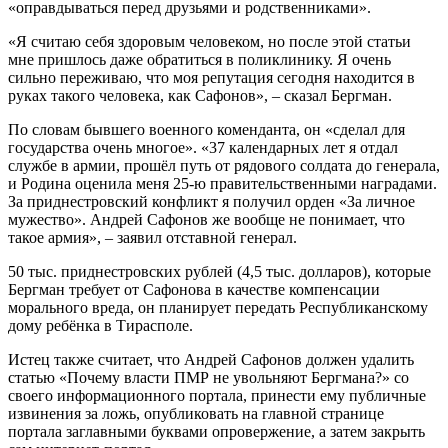
«оправдываться перед друзьями и родственниками».
«Я считаю себя здоровым человеком, но после этой статьи
мне пришлось даже обратиться в поликлинику. Я очень
сильно переживаю, что моя репутация сегодня находится в
руках такого человека, как Сафонов», – сказал Бергман.
По словам бывшего военного коменданта, он «сделал для
государства очень многое». «37 календарных лет я отдал
службе в армии, прошёл путь от рядового солдата до генерала,
и Родина оценила меня 25-ю правительственными наградами.
За приднестровский конфликт я получил орден «За личное
мужество». Андрей Сафонов же вообще не понимает, что
такое армия», – заявил отставной генерал.
50 тыс. приднестровских рублей (4,5 тыс. долларов), которые
Бергман требует от Сафонова в качестве компенсации
морального вреда, он планирует передать Республиканскому
дому ребёнка в Тирасполе.
Истец также считает, что Андрей Сафонов должен удалить
статью «Почему власти ПМР не увольняют Бергмана?» со
своего информационного портала, принести ему публичные
извинения за ложь, опубликовать на главной странице
портала заглавными буквами опровержение, а затем закрыть