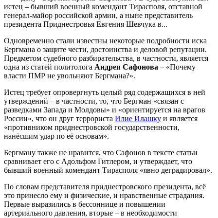
истец – бывший военный комендант Тирасполя, отставной
генерал-майор российской армии, а ныне представитель
президента Приднестровья Евгения Шевчука в...
Одновременно стали известны некоторые подробности иска
Бергмана о защите чести, достоинства и деловой репутации.
Предметом судебного разбирательства, в частности, является
одна из статей политолога
Андрея Сафонова
– «Почему
власти ПМР не увольняют Бергмана?».
Истец требует опровергнуть целый ряд содержащихся в ней
утверждений – в частности, то, что Бергман «связан с
разведками Запада и Молдовы» и «ориентируется на врагов
России», что он друг террориста
Илие Илашку
и является
«противником приднестровской государственности,
нанёсшим удар по её основам».
Бергману также не нравится, что Сафонов в тексте статьи
сравнивает его с Адольфом Гитлером, и утверждает, что
бывший военный комендант Тирасполя «явно деградировал».
По словам представителя приднестровского президента, всё
это принесло ему и физические, и нравственные страдания.
Первые выразились в бессоннице и повышении
артериального давления, вторые – в необходимости