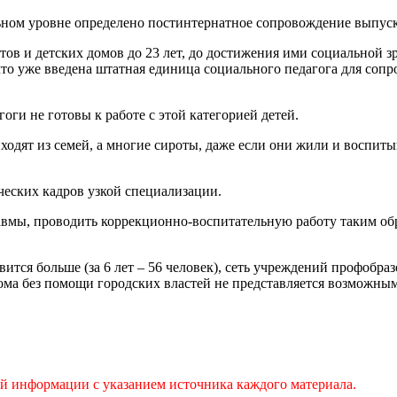
льном уровне определено постинтернатное сопровождение выпус
в и детских домов до 23 лет, до достижения ими социальной зр
, что уже введена штатная единица социального педагога для со
гоги не готовы к работе с этой категорией детей.
ходят из семей, а многие сироты, даже если они жили и воспит
ических кадров узкой специализации.
вмы, проводить коррекционно-воспитательную работу таким об
вится больше (за 6 лет – 56 человек), сеть учреждений профобра
ма без помощи городских властей не представляется возможным
ой информации с указанием источника каждого материала.