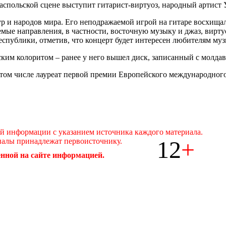
ираспольской сцене выступит гитарист-виртуоз, народный артис
р и народов мира. Его неподражаемой игрой на гитаре восхища
емые направления, в частности, восточную музыку и джаз, вирт
еспублики, отметив, что концерт будет интересен любителям муз
ским колоритом – ранее у него вышел диск, записанный с молда
 том числе лауреат первой премии Европейского международного
ой информации с указанием источника каждого материала.
12
+
иалы принадлежат первоисточнику.
нной на сайте информацией.