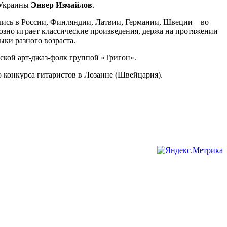
т Украины
Энвер Измайлов
.
лись в России, Финляндии, Латвии, Германии, Швеции – во
уозно играет классические произведения, держа на протяжении
ыки разного возраста.
вской арт-джаз-фолк группой «Тригон».
 конкурса гитаристов в Лозанне (Швейцария).