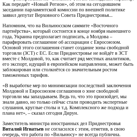
Как передаёт «Новый Регион», об этом на сегодняшнем
заседании парламентской комиссии по внешней политике
заявил депутат Верховного Совета Приднестровья...
Напомним, что на Вильнюсском саммите «Восточного
партнёрства», который состоится в конце ноября нынешнего
года, Украина предполагает подписать, а Молдова –
парафировать соглашение об ассоциации с Евросоюзом.
Основой этого соглашения станет создание зоны свободной
торговли (ЗСТ) с ЕС. Если Приднестровье не войдёт в ЗСТ
вместе с Молдовой, то, как считает ряд местных аналитиков,
его экспорт, идущий в европейском направлении, может быть
заблокирован или столкнётся со значительным ростом
таможенных тарифов.
«В выработке мер по минимизации последствий заключения
Молдовой и Евросоюзом соглашения о зоне свободной
торговли мы запаздываем. Ведь то, что это произойдет, мы
знали давно, но только сейчас стали проводить экспертные
слушания, круглые столы и т.д. Комплексного же подхода и
плана нет», – сказал сегодня Дирун.
Заместитель министра иностранных дел Приднестровья
Виталий Игнатьев
не согласился с этим, отметив, в свою
очередь, что работа по «Вильнюсу» не всегда публична.