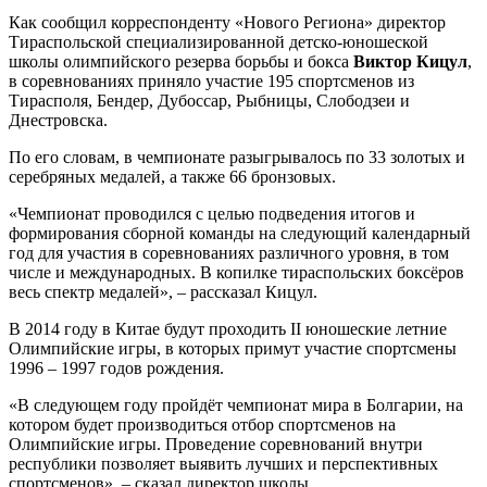
Как сообщил корреспонденту «Нового Региона» директор
Тираспольской специализированной детско-юношеской
школы олимпийского резерва борьбы и бокса
Виктор Кицул
,
в соревнованиях приняло участие 195 спортсменов из
Тирасполя, Бендер, Дубоссар, Рыбницы, Слободзеи и
Днестровска.
По его словам, в чемпионате разыгрывалось по 33 золотых и
серебряных медалей, а также 66 бронзовых.
«Чемпионат проводился с целью подведения итогов и
формирования сборной команды на следующий календарный
год для участия в соревнованиях различного уровня, в том
числе и международных. В копилке тираспольских боксёров
весь спектр медалей», – рассказал Кицул.
В 2014 году в Китае будут проходить II юношеские летние
Олимпийские игры, в которых примут участие спортсмены
1996 – 1997 годов рождения.
«В следующем году пройдёт чемпионат мира в Болгарии, на
котором будет производиться отбор спортсменов на
Олимпийские игры. Проведение соревнований внутри
республики позволяет выявить лучших и перспективных
спортсменов», – сказал директор школы.