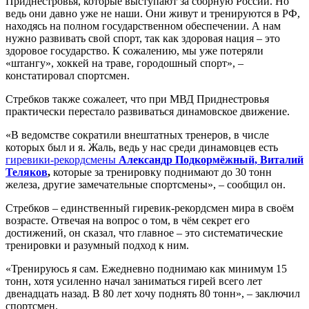
Приднестровья, которые выступают за сборную России. Но
ведь они давно уже не наши. Они живут и тренируются в РФ,
находясь на полном государственном обеспечении. А нам
нужно развивать свой спорт, так как здоровая нация – это
здоровое государство. К сожалению, мы уже потеряли
«штангу», хоккей на траве, городошный спорт», –
констатировал спортсмен.
Стребков также сожалеет, что при МВД Приднестровья
практически перестало развиваться динамовское движение.
«В ведомстве сократили внештатных тренеров, в числе
которых был и я. Жаль, ведь у нас среди динамовцев есть
гиревики-рекордсмены
Александр Подкормёжный, Виталий
Теляков
,
которые за тренировку поднимают до 30 тонн
железа, другие замечательные спортсмены», – сообщил он.
Стребков – единственный гиревик-рекордсмен мира в своём
возрасте. Отвечая на вопрос о том, в чём секрет его
достижений, он сказал, что главное – это систематические
тренировки и разумный подход к ним.
«Тренируюсь я сам. Ежедневно поднимаю как минимум 15
тонн, хотя усиленно начал заниматься гирей всего лет
двенадцать назад. В 80 лет хочу поднять 80 тонн», – заключил
спортсмен.