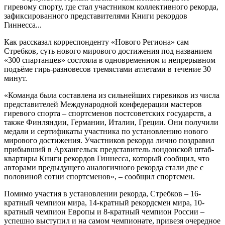
гиревому спорту, где стал участником коллективного рекорда,
зафиксированного представителями Книги рекордов
Гиннесса...
Как рассказал корреспонденту «Нового Региона» сам
Стребков, суть нового мирового достижения под названием
«300 спартанцев» состояла в одновременном и непрерывном
подъёме гирь-разновесов тремястами атлетами в течение 30
минут.
«Команда была составлена из сильнейших гиревиков из числа
представителей Международной конфедерации мастеров
гиревого спорта – спортсменов постсоветских государств, а
также Финляндии, Германии, Италии, Греции. Они получили
медали и сертификаты участника по установлению нового
мирового достижения. Участников рекорда лично поздравил
прибывший в Архангельск представитель лондонской штаб-
квартиры Книги рекордов Гиннесса, который сообщил, что
авторами предыдущего аналогичного рекорда стали две с
половиной сотни спортсменов», – сообщил спортсмен.
Помимо участия в установлении рекорда, Стребков – 16-
кратный чемпион мира, 14-кратный рекордсмен мира, 10-
кратный чемпион Европы и 8-кратный чемпион России –
успешно выступил и на самом чемпионате, привезя очередное