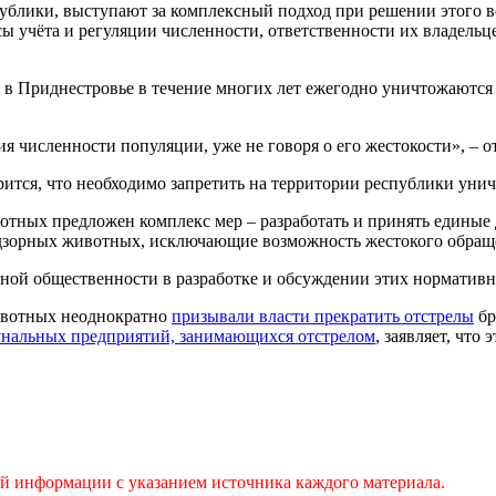
ублики, выступают за комплексный подход при решении этого в
 учёта и регуляции численности, ответственности их владельце
 в Приднестровье в течение многих лет ежегодно уничтожаются 
я численности популяции, уже не говоря о его жестокости», – о
рится, что необходимо запретить на территории республики ун
тных предложен комплекс мер – разработать и принять единые 
дзорных животных, исключающие возможность жестокого обращ
ной общественности в разработке и обсуждении этих нормативн
ивотных неоднократно
призывали власти прекратить отстрелы
бр
нальных предприятий, занимающихся отстрелом
, заявляет, что
ой информации с указанием источника каждого материала.