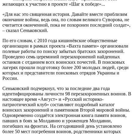
желающих к участию в проекте «Шаг к победе»...
«Для нас это священная история. Давайте вместе приблизим
окончание войны, ведь она, по словам великого Суворова, не
считается оконченной, пока не похоронен последний солдат»,
– сказал Сеньковский.
По его словам, с 2010 года кишинёвские общественные
организации в рамках проекта «Вахта памяти» организовали
полевые работы по поиску забытых братских захоронений.
Проведено семь церемоний перезахоронений найденных
останков с отданием всех воинских почестей. В поисковых
лагерях прошли подготовку более 200 молодых людей, среди
которых и представители поисковых отрядов Украины и
России.
Сеньковский подчеркнул, что за последние два года
идентифицированы личности 98 перезахороненных воинов. В
настоящее время «Август» и «Русский историко-
патриотический клуб» составляют подробный каталог
воинских захоронений и памятников Второй мировой войны.
Одновременно создаётся электронная книга памяти воинов,
павших в боях за Молдавию и уроженцев Молдавии,
погибших на фронтах. На сегодняшний день установлено
более 50 мест погребения воинов, родственники которых