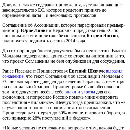
Документ также содержит приложения, «устанавливающие
законодательство ЕС, которое предстоит принять до
определённой даты», и нескольких протоколов.
Соглашение об Ассоциации, которое парафировали премьер-
министр
Юрие Лянкэ
и Верховный представитель ЕС по
внешним делам и политике безопасности
Кэтрин Эштон
,
планируется подписать осенью 2014 года.
До сих пор подробности документа были неизвестны. Власти
Молдовы подвергались критике со стороны оппозиции за то,
что проект Соглашения не был опубликован для обсуждения.
Ранее Президент Приднестровья
Евгений Шевчук
выразил
сожаление
, что текст Соглашения об ассоциации Молдовы с
ЕС не был заранее доведён до сведения Тирасполя, несмотря
на официальный запрос. Приднестровье было обеспокоено
тем, что документ несёт в себе
риски и угрозы
для его
экономики, и попросило Россию помочь минимизировать
последствия «Вильнюса». Шевчук тогда предположил, что «в
случае одностороннего подписания этого соглашения
Приднестровье потеряет до 30% внешнеторгового оборота, то
есть примерно 28% поступлений в бюджет».
«Новые условия не отвечают на вопросы о том, какова будет