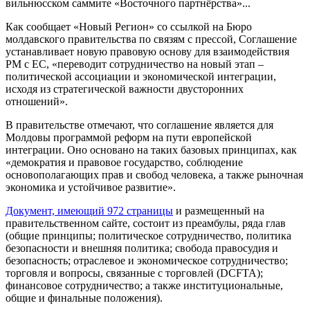
вильнюсском саммите «Восточного партнёрства»...
Как сообщает «Новый Регион» со ссылкой на Бюро
молдавского правительства по связям с прессой, Соглашение
устанавливает новую правовую основу для взаимодействия
РМ с ЕС, «переводит сотрудничество на новый этап –
политической ассоциации и экономической интеграции,
исходя из стратегической важности двусторонних
отношений».
В правительстве отмечают, что соглашение является для
Молдовы программой реформ на пути европейской
интеграции. Оно основано на таких базовых принципах, как
«демократия и правовое государство, соблюдение
основополагающих прав и свобод человека, а также рыночная
экономика и устойчивое развитие».
Документ, имеющий 972 страницы
и размещенный на
правительственном сайте, состоит из преамбулы, ряда глав
(общие принципы; политическое сотрудничество, политика
безопасности и внешняя политика; свобода правосудия и
безопасность; отраслевое и экономическое сотрудничество;
торговля и вопросы, связанные с торговлей (DCFTA);
финансовое сотрудничество; а также институциональные,
общие и финальные положения).