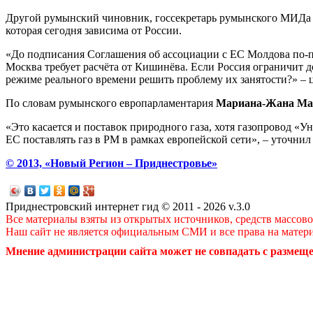
Другой румынский чиновник, госсекретарь румынского МИД
которая сегодня зависима от России.
«До подписания Соглашения об ассоциации с ЕС Молдова по-пр
Москва требует расчёта от Кишинёва. Если Россия ограничит до
режиме реального времени решить проблему их занятости?» – 
По словам румынского европарламентария
Мариана-Жана Ма
«Это касается и поставок природного газа, хотя газопровод «У
ЕС поставлять газ в РМ в рамках европейской сети», – уточнил
© 2013, «Новый Регион – Приднестровье»
Приднестровский интернет гид © 2011 - 2026 v.3.0
Все материалы взяты из открытых источников, средств массов
Наш сайт не является официальным СМИ и все права на матер
Мнение администрации сайта может не совпадать с размеще