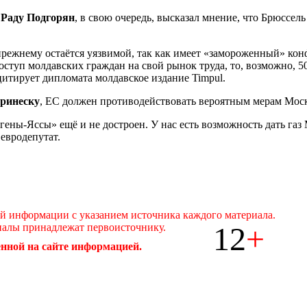
а
Раду Подгорян
, в свою очередь, высказал мнение, что Брюссел
ежнему остаётся уязвимой, так как имеет «замороженный» конф
ступ молдавских граждан на свой рынок труда, то, возможно, 50
цитирует дипломата молдавское издание Timpul.
ринеску
, ЕС должен противодействовать вероятным мерам Мос
нгены-Яссы» ещё и не достроен. У нас есть возможность дать газ
 евродепутат.
ой информации с указанием источника каждого материала.
12
+
иалы принадлежат первоисточнику.
нной на сайте информацией.