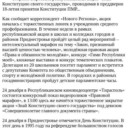
Конституцию своего государства», проводимая в преддверии
18-летия принятия Конституции ПМР...
Как сообщает корреспондент «Нового Региона», акция
началась с торжественных линеек в учреждениях среднего
профобразования. В течение недели в рамках
республиканской акции в школах и колледжах городов и
районов Приднестровья пройдёт целый ряд мероприятий –
интеллектуальный марафон на тему «Закон, признанный
высшей ценностью человека», молодёжная правовая акция
«Права и обязанности молодёжи», конкурс «Гимн Республики
моей», книжные выставки и конкурс тематических плакатов.
Делегация из 20 школьников посетит парламент и встретится
с депутатами Комитета по общественным объединениям,
спорту и молодёжной политике. В городских и районных
госадминистрациях пройдут детские парламентские часы.
24 декабря в Республиканском киновидеоцентре «Тирасполь»
состоится конкурсный показ видеороликов «Правовой
марафон», в 13:00 здесь же начнётся торжественное закрытие
акции «Знай Конституцию своего государства» под девизом
«Совершеннолетие главного документа страны».
24 декабря в Приднестровье отмечается День Конституции. В
этот день в 1995 году на референдуме большинством голосов