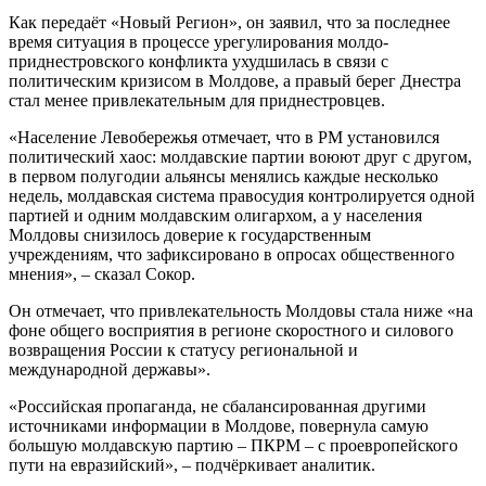
Как передаёт «Новый Регион», он заявил, что за последнее
время ситуация в процессе урегулирования молдо-
приднестровского конфликта ухудшилась в связи с
политическим кризисом в Молдове, а правый берег Днестра
стал менее привлекательным для приднестровцев.
«Население Левобережья отмечает, что в РМ установился
политический хаос: молдавские партии воюют друг с другом,
в первом полугодии альянсы менялись каждые несколько
недель, молдавская система правосудия контролируется одной
партией и одним молдавским олигархом, а у населения
Молдовы снизилось доверие к государственным
учреждениям, что зафиксировано в опросах общественного
мнения», – сказал Сокор.
Он отмечает, что привлекательность Молдовы стала ниже «на
фоне общего восприятия в регионе скоростного и силового
возвращения России к статусу региональной и
международной державы».
«Российская пропаганда, не сбалансированная другими
источниками информации в Молдове, повернула самую
большую молдавскую партию – ПКРМ – с проевропейского
пути на евразийский», – подчёркивает аналитик.