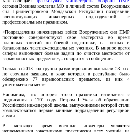
Как сообщает
пресс-служба Министерства обороны ПМР
,
сегодня Военная коллегия МО и личный состав Вооруженных
сил Приднестровской Молдавской Республики поздравили
военнослужащих инженерных подразделений с
профессиональным праздником.
«Подразделения инженерных войск Вооруженных сил ПМР
постоянно совершенствуют свое мастерство во время
плановых занятий по боевой подготовке, на ротных и
батальонных тактико-специальных учениях. В мирное время
сапёры выполняют боевые задачи по очистке местности от
взрывоопасных предметов», - говорится в сообщении.
Только за 2013 год группа разминирования выезжали 53 раза
по срочным заявкам, в ходе которых в республике было
обезврежено 77 взрывоопасных предметов, из них 4
уничтожено на месте.
Напомним, что история этого праздника начинается с
подписания в 1701 году Петром I Указа об образовании
Российской инженерной школы, выпускниками которой стали
комплектоваться первые минные подразделения регулярной
армии.
В настоящее время военные инженеры являются
непременными участниками практически всех учений, на