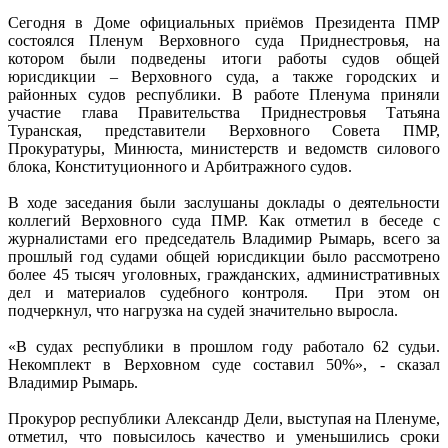
Сегодня в Доме официальных приёмов Президента ПМР
состоялся Пленум Верховного суда Приднестровья, на
котором были подведены итоги работы судов общей
юрисдикции – Верховного суда, а также городских и
районных судов республики. В работе Пленума приняли
участие глава Правительства Приднестровья Татьяна
Туранская, представители Верховного Совета ПМР,
Прокуратуры, Минюста, министерств и ведомств силового
блока, Конституционного и Арбитражного судов.
В ходе заседания были заслушаны доклады о деятельности
коллегий Верховного суда ПМР. Как отметил в беседе с
журналистами его председатель Владимир Рымарь, всего за
прошлый год судами общей юрисдикции было рассмотрено
более 45 тысяч уголовных, гражданских, административных
дел и материалов судебного контроля. При этом он
подчеркнул, что нагрузка на судей значительно выросла.
«В судах республики в прошлом году работало 62 судьи.
Некомплект в Верховном суде составил 50%», - сказал
Владимир Рымарь.
Прокурор республики Александр Дели, выступая на Пленуме,
отметил, что повысилось качество и уменьшились сроки