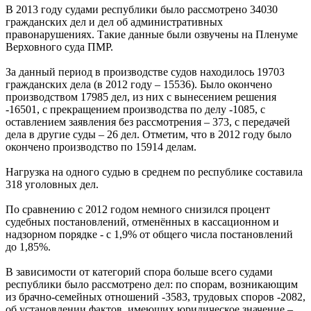
В 2013 году судами республики было рассмотрено 34030
гражданских дел и дел об административных
правонарушениях. Такие данные были озвучены на Пленуме
Верховного суда ПМР.
За данный период в производстве судов находилось 19703
гражданских дела (в 2012 году – 15536). Было окончено
производством 17985 дел, из них с вынесением решения
-16501, с прекращением производства по делу -1085, с
оставлением заявления без рассмотрения – 373, с передачей
дела в другие суды – 26 дел. Отметим, что в 2012 году было
окончено производство по 15914 делам.
Нагрузка на одного судью в среднем по республике составила
318 уголовных дел.
По сравнению с 2012 годом немного снизился процент
судебных постановлений, отменённых в кассационном и
надзорном порядке - с 1,9% от общего числа постановлений
до 1,85%.
В зависимости от категорий спора больше всего судами
республики было рассмотрено дел: по спорам, возникающим
из брачно-семейных отношений -3583, трудовых споров -2082,
об установлении фактов, имеющих юридическое значение –