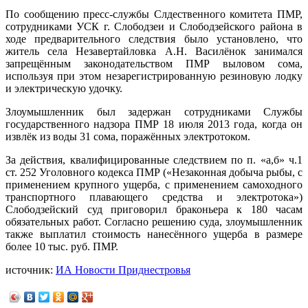
По сообщению пресс-службы Слдественного комитета ПМР,
сотрудниками УСК г. Слободзеи и Слободзейского района в
ходе предварительного следствия было установлено, что
житель села Незавертайловка А.Н. Василёнок занимался
запрещённым законодательством ПМР выловом сома,
используя при этом незарегистрированную резиновую лодку
и электрическую удочку.
Злоумышленник был задержан сотрудниками Службы
государственного надзора ПМР 18 июля 2013 года, когда он
извлёк из воды 31 сома, поражённых электротоком.
За действия, квалифицированные следствием по п. «а,б» ч.1
ст. 252 Уголовного кодекса ПМР («Незаконная добыча рыбы, с
применением крупного ущерба, с применением самоходного
транспортного плавающего средства и электротока»)
Слободзейский суд приговорил браконьера к 180 часам
обязательных работ. Согласно решению суда, злоумышленник
также выплатил стоимость нанесённого ущерба в размере
более 10 тыс. руб. ПМР.
источник:
ИА Новости Приднестровья