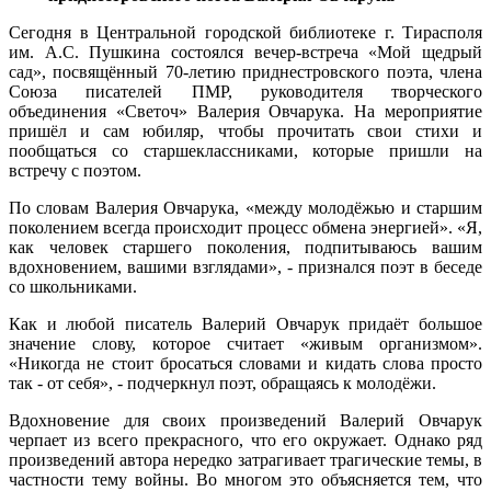
Сегодня в Центральной городской библиотеке г. Тирасполя
им. А.С. Пушкина состоялся вечер-встреча «Мой щедрый
сад», посвящённый 70-летию приднестровского поэта, члена
Союза писателей ПМР, руководителя творческого
объединения «Светоч» Валерия Овчарука. На мероприятие
пришёл и сам юбиляр, чтобы прочитать свои стихи и
пообщаться со старшеклассниками, которые пришли на
встречу с поэтом.
По словам Валерия Овчарука, «между молодёжью и старшим
поколением всегда происходит процесс обмена энергией». «Я,
как человек старшего поколения, подпитываюсь вашим
вдохновением, вашими взглядами», - признался поэт в беседе
со школьниками.
Как и любой писатель Валерий Овчарук придаёт большое
значение слову, которое считает «живым организмом».
«Никогда не стоит бросаться словами и кидать слова просто
так - от себя», - подчеркнул поэт, обращаясь к молодёжи.
Вдохновение для своих произведений Валерий Овчарук
черпает из всего прекрасного, что его окружает. Однако ряд
произведений автора нередко затрагивает трагические темы, в
частности тему войны. Во многом это объясняется тем, что