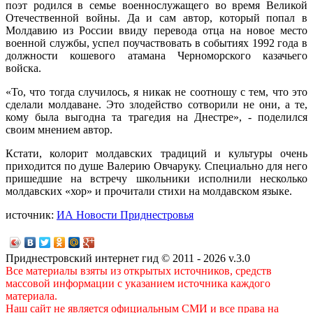
поэт родился в семье военнослужащего во время Великой
Отечественной войны. Да и сам автор, который попал в
Молдавию из России ввиду перевода отца на новое место
военной службы, успел поучаствовать в событиях 1992 года в
должности кошевого атамана Черноморского казачьего
войска.
«То, что тогда случилось, я никак не соотношу с тем, что это
сделали молдаване. Это злодейство сотворили не они, а те,
кому была выгодна та трагедия на Днестре», - поделился
своим мнением автор.
Кстати, колорит молдавских традиций и культуры очень
приходится по душе Валерию Овчаруку. Специально для него
пришедшие на встречу школьники исполнили несколько
молдавских «хор» и прочитали стихи на молдавском языке.
источник:
ИА Новости Приднестровья
Приднестровский интернет гид © 2011 - 2026 v.3.0
Все материалы взяты из открытых источников, средств
массовой информации с указанием источника каждого
материала.
Наш сайт не является официальным СМИ и все права на