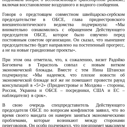
включая восстановление воздушного и водного сообщения.
Говоря о предстоящем совместном швейцарско-сербском
председательстве в ОБСЕ, глава приднестровского
внешнеполитического ведомства подчеркнула: «Мы
внимательно ознакомились с обращением Действующего
председателя ОБСЕ, которое было озвучено перед
постоянным советом организации. Он сказал, что нынешнее
председательство будет направлено на постепенный прогресс,
а не на новые грандиозные проекты».
При этом она отметила, что, к сожалению, визит Радойко
Богоевича в Тирасполь совпал с новым витком
экономической блокады. Вместе с тем Нина Штански
подчеркнула: «Мы надеемся, что плохие новости об
экономической блокаде всё же не помешают провести раунд
консультаций в «5+2» (Приднестровье и Молдова – стороны,
Россия, Украина и ОБСЕ – посредники, США и ЕС –
наблюдатели) в срок».
В свою очередь спецпредставитель Действующего
председателя ОБСЕ по вопросам конфликтов заявил, что во
время своего мандата он намерен заняться экономическими
проблемами, которые возникают между сторонами
переговоров. Он особо подчеркнул, что предпримет максимум