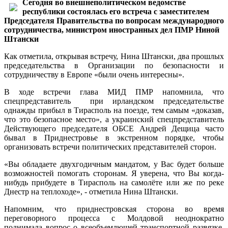
Сегодня во внешнеполитическом ведомстве
республики состоялась его встреча с заместителем
Председателя Правительства по вопросам международного
сотрудничества, министром иностранных дел ПМР Ниной
Штански
Как отметила, открывая встречу, Нина Штански, два прошлых
председательства в Организации по безопасности и
сотрудничеству в Европе «были очень интересны».
В ходе встречи глава МИД ПМР напомнила, что
спецпредставитель при ирландском председательстве
однажды прибыл в Тирасполь на поезде, тем самым «доказав,
что это безопасное место», а украинский спецпредставитель
Действующего председателя ОБСЕ Андрей Дещица часто
бывал в Приднестровье в экстренном порядке, чтобы
организовать встречи политических представителей сторон.
«Вы обладаете двухгодичным мандатом, у Вас будет больше
возможностей помогать сторонам. Я уверена, что Вы когда-
нибудь прибудете в Тирасполь на самолёте или же по реке
Днестр на теплоходе», - отметила Нина Штански.
Напомним, что приднестровская сторона во время
переговорного процесса с Молдовой неоднократно
поднимала вопрос о всеобъемлющей транспортной развязке,