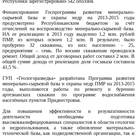
Республики зарегистрировано 542 оползня.
Финансирование Госпрограммы развития минерально-
сырьевой базы и охраны недр на 2013-2015 годы
предусмотрено Республиканским бюджетом за счёт
отчислений на воспроизводство минерально-сырьевой базы.
НА ее реализацию в 2013 году выделено 1,2 млн. рублей
ПМР, из которых освоен 1,2 млн. В результате, было
пробурено 32 скважины, из них: населению – 25,
предприятиям – семь. По восьми скважинам проводился
ремонт. Общий доход от договорных работ составил 2 млн. В
общей сумме дохода от реализации доля госзаказа составила
41,5 % .
ГУП «Геологоразведка» разработана Программа развития
минерально-сырьевой базы и охраны недр ПМР на 2013-2015
годы, выполняются работы по ремонту и бурению
артезианских скважин по программе водоснабжения
населённых пунктов Приднестровья.
Для повышения эффективности и результативности
деятельности необходимы подготовка
высококвалифицированных специалистов в области геологии
и недропользования, а также обновление материально-
технической базы, как подведомственной организации, так и