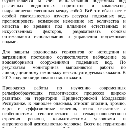
осуществляется за счёт использования подземных вод
различных водоносных горизонтов и комплексов,
гидравлически связанных между собой. Всё это обязывает с
особой тщательностью изучать ресурсы подземных вод,
прогнозировать возможное изменение их количества и
качества во времени под влиянием естественных и
искусственных факторов, разрабатывать основы
оптимального использования и управления подземными
водами.
Для защиты водоносных горизонтов от истощения и
загрязнения постоянно осуществляется наблюдение за
водозаборными сооружениями подземных вод. По
результатам мониторинга выполняются работы по
ликвидационному тампонажу неэксплуатируемых скважин. В
2013 году ликвидировано семь скважин.
Проводятся работы по изучению современных
рельефообразующих геологических процессов широко
развитых на территории Приднестровской Молдавской
Республике. К наиболее опасным, относят оползни, эрозию,
карст и суффозионные явления, тесно связанные с
особенностями геологического и геоморфологического
строения региона, климатическими условиями и
антропогенной деятельностью человека. Всего на территории