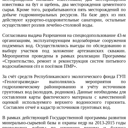
известняка на бут и щебень, два месторождения цементного
сырья. Кроме того, разрабатываются пять месторождений по
добыче гидроминеральных ресурсов. На базе двух из них
действуют курортно-оздоровительные санатории, остальные
осуществляют розлив лечебно-столовой воды.
Согласована выдача Разрешения на спецводопользование 43-м
организациям, эксплуатирующим водозаборные сооружения
подземных вод. Осуществлялись выезды по обследованию и
выбору участков под заложение артезианских скважин.
Мероприятия проведены в рамках реализации Программы
«Строительство, ремонт и реконструкция систем питьевого
водоснабжения сёл и посёлков ПМР».
За счёт средств Республиканского экологического фонда ГУП
«Геологоразведка» выполнялись мероприятия по
гидрохимическому районированию и учёту источников
грунтовых вод (колодцев, родников). Данные необходимы для
составления карты фактического материала с качественной
оценкой используемого верхнего водоносного горизонта.
Составлен отчеё и кадастр источников грунтовых вод.
В рамках действующей Государственной программы развития
минерально-сырьевой базы и охраны недр на 2013-2015 годы
проводились работы по изучению режима и баланса