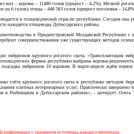
из них – коровы – 11480 голов (прирост – 4,2%). Мелкий рогаты
е на 6 голов); птица – 448 583 голов (прирост поголовья – 14,8
людается в птицеводческой отрасли республики. Сегодня она у
сте находятся птицеводы Дубоссарского района.
животноводства в Приднестровской Молдавской Республике с 
 требуют совершенствования уже существующих методов селекц
ации эмбрионов крупного рогатого скота. «Трансплантация эм
тноводческих фермах республики выбраны коровы-реципиенты
подсадка эмбрионов 10 коровам. В марте-апреле ждём первое п
ению учёта крупного рогатого скота в республике методом бир
казания платных ветеринарных услуг. Практически завершено б
ия в Рыбницком и Дубоссарском районах», - цитирует Олега Т
ой информации с указанием источника каждого материала.