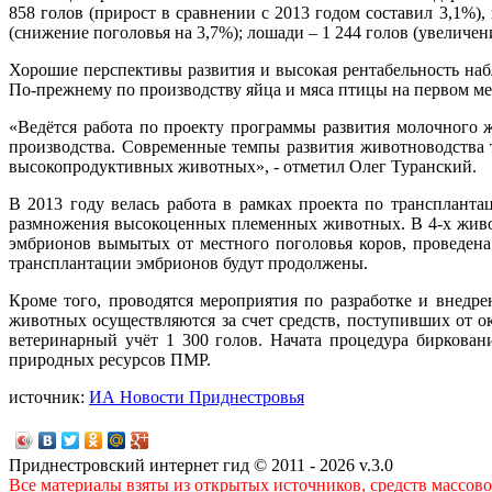
858 голов (прирост в сравнении с 2013 годом составил 3,1%), 
(снижение поголовья на 3,7%); лошади – 1 244 голов (увеличени
Хорошие перспективы развития и высокая рентабельность наб
По-прежнему по производству яйца и мяса птицы на первом ме
«Ведётся работа по проекту программы развития молочного 
производства. Современные темпы развития животноводства
высокопродуктивных животных», - отметил Олег Туранский.
В 2013 году велась работа в рамках проекта по трансплант
размножения высокоценных племенных животных. В 4-х живо
эмбрионов вымытых от местного поголовья коров, проведена 
трансплантации эмбрионов будут продолжены.
Кроме того, проводятся мероприятия по разработке и внедр
животных осуществляются за счет средств, поступивших от о
ветеринарный учёт 1 300 голов. Начата процедура биркован
природных ресурсов ПМР.
источник:
ИА Новости Приднестровья
Приднестровский интернет гид © 2011 - 2026 v.3.0
Все материалы взяты из открытых источников, средств массов