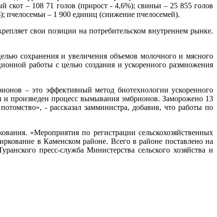
й скот – 108 71 голов (прирост - 4,6%); свиньи – 25 855 голов
%); пчелосемьи – 1 900 единиц (снижение пчелосемей).
крепляет свои позиции на потребительском внутреннем рынке.
целью сохранения и увеличения объемов молочного и мясного
ионной работы с целью создания и ускоренного размножения
брионов – это эффективный метод биотехнологии ускоренного
 и произведен процесс вымывания эмбрионов. Заморожено 13
отомство», - рассказал замминистра, добавив, что работы по
кования. «Мероприятия по регистрации сельскохозяйственных
иркование в Каменском районе. Всего в районе поставлено на
уранского пресс-служба Министерства сельского хозяйства и