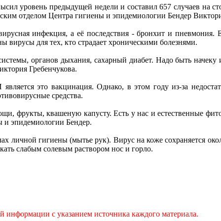
высил уровень предыдущей недели и составил 657 случаев на ст
еским отделом Центра гигиены и эпидемиологии Бендер Виктори
вирусная инфекция, а её последствия - бронхит и пневмония. Е
ны вирусы для тех, кто страдает хроническими болезнями.
 системы, органов дыхания, сахарный диабет. Надо быть начеку 
иктория Гребенчукова.
ляется это вакцинация. Однако, в этом году из-за недостат
отивовирусные средства.
овощи, фрукты, квашеную капусту. Есть у нас и естественные фи
ны и эпидемиологии Бендер.
лах личной гигиены (мытье рук). Вирус на коже сохраняется окол
кать слабым солевым раствором нос и горло.
ой информации с указанием источника каждого материала.