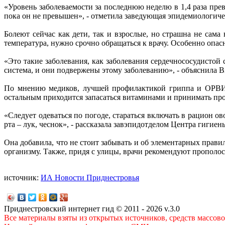
«Уровень заболеваемости за последнюю неделю в 1,4 раза пре
пока он не превышен», - отметила заведующая эпидемиологич
Болеют сейчас как дети, так и взрослые, но страшна не сама 
температура, нужно срочно обращаться к врачу. Особенно опас
«Это такие заболевания, как заболевания сердечнососудистой
система, и они подвержены этому заболеванию», - объяснила В
По мнению медиков, лучшей профилактикой гриппа и ОРВИ яв
остальным приходится запасаться витаминами и принимать пр
«Следует одеваться по погоде, стараться включать в рацион 
рта – лук, чеснок», - рассказала завэпидотделом Центра гигие
Она добавила, что не стоит забывать и об элементарных прави
организму. Также, придя с улицы, врачи рекомендуют прополос
источник:
ИА Новости Приднестровья
Приднестровский интернет гид © 2011 - 2026 v.3.0
Все материалы взяты из открытых источников, средств массов