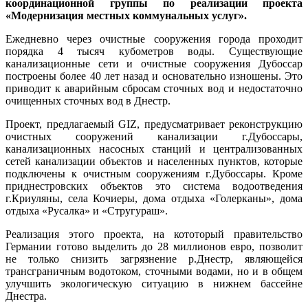
координационной группы по реализации проекта
«Модернизация местных коммунальных услуг».
Ежедневно через очистные сооружения города проходит
порядка 4 тысяч кубометров воды. Существующие
канализационные сети и очистные сооружения Дубоссар
построены более 40 лет назад и основательно изношены. Это
приводит к аварийным сбросам сточных вод и недостаточно
очищенных сточных вод в Днестр.
Проект, предлагаемый GIZ, предусматривает реконструкцию
очистных сооружений канализации г.Дубоссары,
канализационных насосных станций и централизованных
сетей канализации объектов и населенных пунктов, которые
подключены к очистным сооружениям г.Дубоссары. Кроме
приднестровских объектов это система водоотведения
г.Криуляны, села Кочиеры, дома отдыха «Голерканы», дома
отдыха «Русалка» и «Стругураш».
Реализация этого проекта, на кототорый правительство
Германии готово выделить до 28 миллионов евро, позволит
не только снизить загрязнение р.Днестр, являющейся
трансграничным водотоком, сточными водами, но и в общем
улучшить экологическую ситуацию в нижнем бассейне
Днестра.