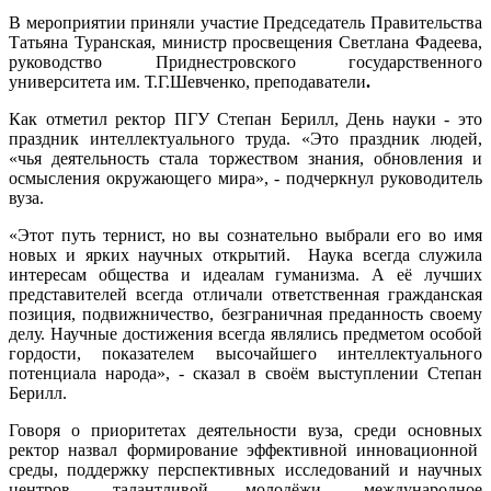
В мероприятии приняли участие Председатель Правительства
Татьяна Туранская, министр просвещения Светлана Фадеева,
руководство
Приднестровского государственного
университета им. Т.Г.Шевченко, преподаватели
.
Как отметил ректор ПГУ Степан Берилл, День науки - это
праздник интеллектуального труда. «Это праздник людей,
«чья деятельность стала торжеством знания, обновления и
осмысления окружающего мира», - подчеркнул руководитель
вуза.
«Этот путь тернист, но вы сознательно выбрали его во имя
новых и ярких научных открытий. Наука всегда служила
интересам общества и идеалам гуманизма. А её лучших
представителей всегда отличали ответственная гражданская
позиция, подвижничество, безграничная преданность своему
делу. Научные достижения всегда являлись предметом особой
гордости, показателем высочайшего интеллектуального
потенциала народа», - сказал в своём выступлении Степан
Берилл.
Говоря о приоритетах деятельности вуза, среди основных
ректор назвал формирование эффективной инновационной
среды, поддержку перспективных исследований и научных
центров, талантливой молодёжи, международное