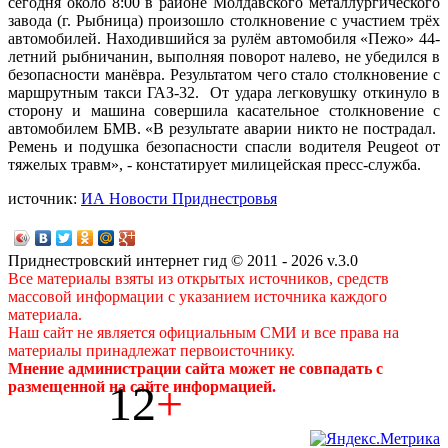
сегодня около 8:00 в районе Молдавского металлургического
завода (г. Рыбница) произошло столкновение с участием трёх
автомобилей. Находившийся за рулём автомобиля «Пежо» 44-
летний рыбничанин, выполняя поворот налево, не убедился в
безопасности манёвра. Результатом чего стало столкновение с
маршрутным такси ГАЗ-32. От удара легковушку откинуло в
сторону и машина совершила касательное столкновение с
автомобилем БМВ. «В результате аварии никто не пострадал.
Ремень и подушка безопасности спасли водителя Peugeot от
тяжелых травм», - констатирует милицейская пресс-служба.
источник:
ИА Новости Приднестровья
Приднестровский интернет гид © 2011 - 2026 v.3.0
Все материалы взяты из открытых источников, средств
массовой информации с указанием источника каждого
материала.
Наш сайт не является официальным СМИ и все права на
материалы принадлежат первоисточнику.
Мнение администрации сайта может не совпадать с
12
+
размещенной на сайте информацией.