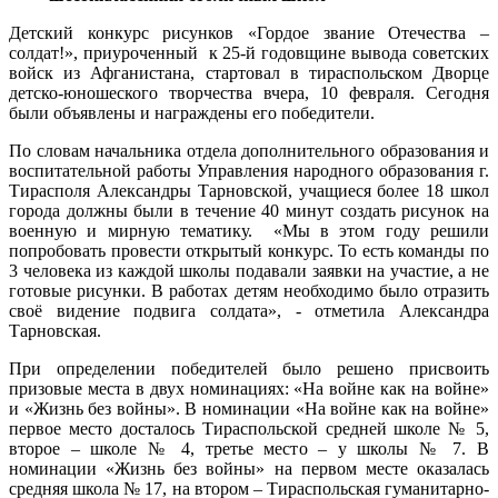
Детский конкурс рисунков «Гордое звание Отечества –
солдат!», приуроченный к 25-й годовщине вывода советских
войск из Афганистана, стартовал в тираспольском Дворце
детско-юношеского творчества вчера, 10 февраля. Сегодня
были объявлены и награждены его победители.
По словам начальника отдела дополнительного образования и
воспитательной работы Управления народного образования г.
Тирасполя Александры Тарновской, учащиеся более 18 школ
города должны были в течение 40 минут создать рисунок на
военную и мирную тематику. «Мы в этом году решили
попробовать провести открытый конкурс. То есть команды по
3 человека из каждой школы подавали заявки на участие, а не
готовые рисунки. В работах детям необходимо было отразить
своё видение подвига солдата», - отметила Александра
Тарновская.
При определении победителей было решено присвоить
призовые места в двух номинациях: «На войне как на войне»
и «Жизнь без войны». В номинации «На войне как на войне»
первое место досталось Тираспольской средней школе № 5,
второе – школе № 4, третье место – у школы № 7. В
номинации «Жизнь без войны» на первом месте оказалась
средняя школа № 17, на втором – Тираспольская гуманитарно-