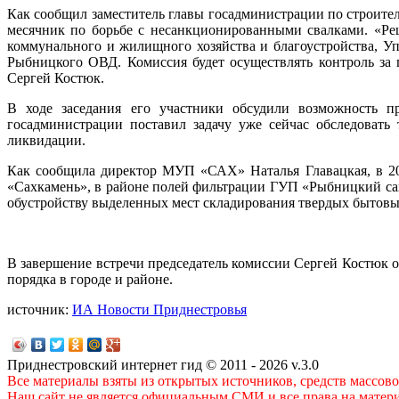
Как сообщил заместитель главы госадминистрации по строите
месячник по борьбе с несанкционированными свалками. «Ре
коммунального и жилищного хозяйства и благоустройства, У
Рыбницкого ОВД. Комиссия будет осуществлять контроль за
Сергей Костюк.
В ходе заседания его участники обсудили возможность п
госадминистрации поставил задачу уже сейчас обследовать
ликвидации.
Как сообщила директор МУП «САХ» Наталья Главацкая, в 20
«Сахкамень», в районе полей фильтрации ГУП «Рыбницкий сах
обустройству выделенных мест складирования твердых бытовых
В завершение встречи председатель комиссии Сергей Костюк 
порядка в городе и районе.
источник:
ИА Новости Приднестровья
Приднестровский интернет гид © 2011 - 2026 v.3.0
Все материалы взяты из открытых источников, средств массов
Наш сайт не является официальным СМИ и все права на матер