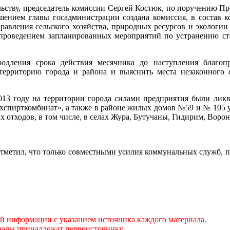
льству, председатель комиссии Сергей Костюк, по поручению Пр
шением главы госадминистрации создана комиссия, в состав к
правления сельского хозяйства, природных ресурсов и эколог
 проведением запланированных мероприятий по устранению ста
родления срока действия месячника до наступления благоп
 территорию города и района и выяснить места незаконного
13 году на территории города силами предприятия были лик
спирткомбинат», а также в районе жилых домов №59 и № 105 у
 отходов, в том числе, в селах Жура, Бутучаны, Гидирим, Воро
отметил, что только совместными усилия коммунальных служб, п
ой информации с указанием источника каждого материала.
иалы принадлежат первоисточнику.