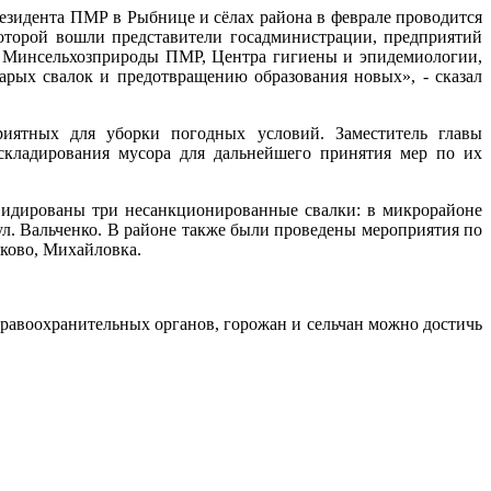
езидента ПМР в Рыбнице и сёлах района в феврале проводится
оторой вошли представители госадминистрации, предприятий
ии Минсельхозприроды ПМР, Центра гигиены и эпидемиологии,
рых свалок и предотвращению образования новых», - сказал
риятных для уборки погодных условий. Заместитель главы
 складирования мусора для дальнейшего принятия мер по их
видированы три несанкционированные свалки: в микрорайоне
л. Вальченко. В районе также были проведены мероприятия по
нково, Михайловка.
равоохранительных органов, горожан и сельчан можно достичь