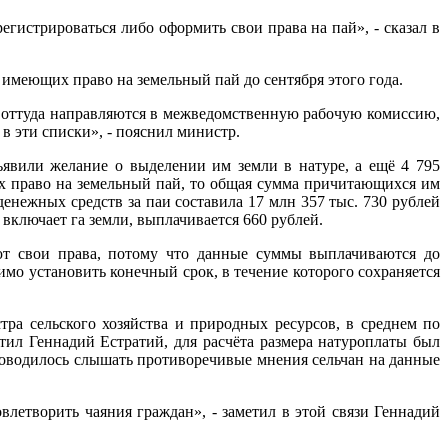
егистрироваться либо оформить свои права на пай», - сказал в
 имеющих право на земельный пай до сентября этого года.
е оттуда направляются в межведомственную рабочую комиссию,
в эти списки», - пояснил министр.
явили желание о выделении им земли в натуре, а ещё 4 795
х право на земельный пай, то общая сумма причитающихся им
енежных средств за паи составила 17 млн 357 тыс. 730 рублей
 включает га земли, выплачивается 660 рублей.
ют свои права, потому что данные суммы выплачиваются до
имо установить конечный срок, в течение которого сохраняется
тра сельского хозяйства и природных ресурсов, в среднем по
етил Геннадий Естратий, для расчёта размера натуроплаты был
 доводилось слышать противоречивые мнения сельчан на данные
летворить чаяния граждан», - заметил в этой связи Геннадий