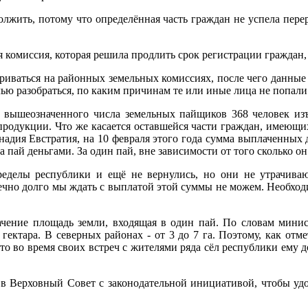
лжить, потому что определённая часть граждан не успела перер
 комиссия, которая решила продлить срок регистрации граждан,
риваться на районных земельных комиссиях, после чего данны
ью разобраться, по каким причинам те или иные лица не попали 
 вышеозначенного числа земельных пайщиков 368 человек изъ
продукции. Что же касается оставшейся части граждан, имеющи
адия Евстратия, на 10 февраля этого года сумма выплаченных д
пай деньгами. За один пай, вне зависимости от того сколько он
ределы республики и ещё не вернулись, но они не утрачива
онечно долго мы ждать с выплатой этой суммы не можем. Необход
начение площадь земли, входящая в один пай. По словам минис
 гектара. В северных районах - от 3 до 7 га. Поэтому, как отм
 что во время своих встреч с жителями ряда сёл республики ему
 Верховный Совет с законодательной инициативой, чтобы удов